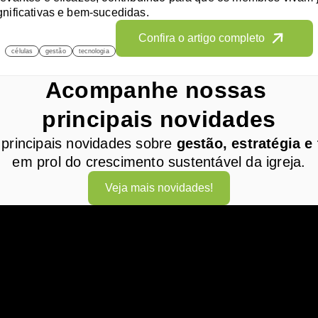
gnificativas e bem-sucedidas.
Confira o artigo completo
células
gestão
tecnologia
Acompanhe nossas 
principais novidades
principais novidades sobre 
gestão, estratégia e
em prol do crescimento sustentável da igreja.
Veja mais novidades!