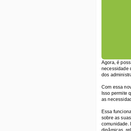
Agora, é poss
necessidade de
dos administra
Com essa nova
Isso permite 
as necessidad
Essa funciona
sobre as sua
comunidade. D
dinâmicas, re