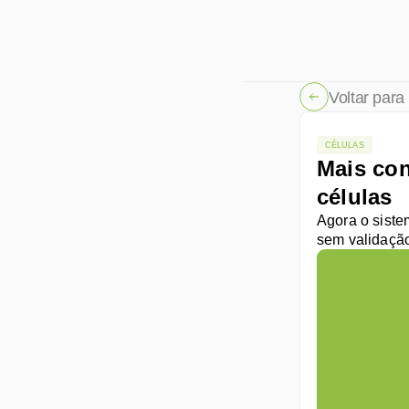
Voltar para 
CÉLULAS
Mais con
células
Agora o siste
sem validaçã