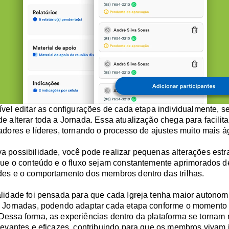
ível editar as configurações de cada etapa individualmente, se
 alterar toda a Jornada. Essa atualização chega para facilitar
dores e líderes, tornando o processo de ajustes muito mais ágil
 possibilidade, você pode realizar pequenas alterações estra
que o conteúdo e o fluxo sejam constantemente aprimorados d
es e o comportamento dos membros dentro das trilhas.
lidade foi pensada para que cada Igreja tenha maior autonomia
s Jornadas, podendo adaptar cada etapa conforme o momento 
essa forma, as experiências dentro da plataforma se tornam 
levantes e eficazes, contribuindo para que os membros vivam 