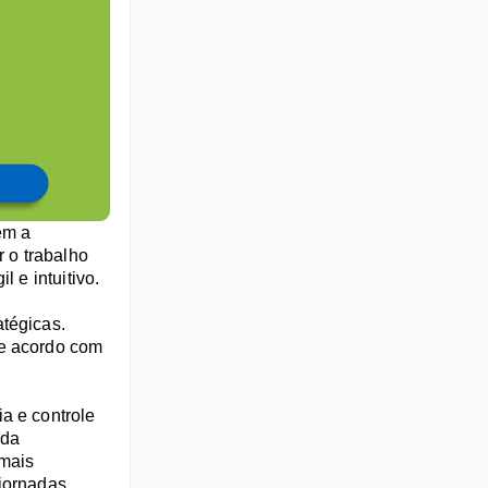
m a 
 o trabalho 
 e intuitivo.
tégicas. 
e acordo com 
 e controle 
da 
mais 
jornadas 