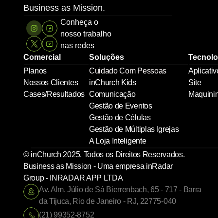
Business as Mission.
Conheça o 
nosso trabalho 
nas redes
Comercial
Soluções
Tecnolo
Planos
Cuidado Com Pessoas
Aplicativ
Nossos Clientes
inChurch Kids
Site
Cases/Resultados
Comunicação
Maquini
Gestão de Eventos
Gestão de Células
Gestão de Múltiplas Igrejas
A Loja Inteligente
© inChurch 2025. Todos os Direitos Reservados. 
Business as Mission - Uma empresa inRadar 
Group - INRADAR APP LTDA
Av. Alm. Júlio de Sá Bierrenbach, 65 - 717 - Barra 
da Tijuca, Rio de Janeiro - RJ, 22775-040
(21) 99352-8752