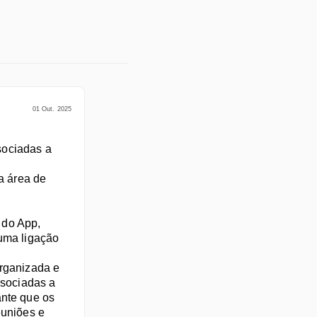
01 Out. 2025
ociadas a 
a área de 
do App, 
uma ligação 
rganizada e 
sociadas a 
nte que os 
uniões e 