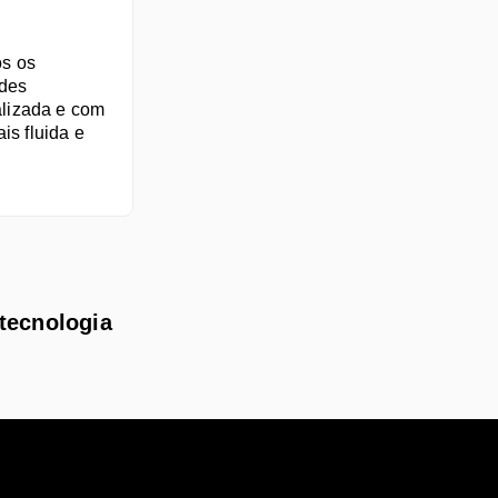
s os 
des 
alizada e com 
s fluida e 
 tecnologia