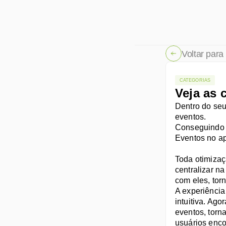
Voltar para 
CATEGORIAS
Veja as 
Dentro do seu
eventos. 
Conseguindo v
Eventos no apl
Toda otimizaç
centralizar n
com eles, tor
A experiência
intuitiva. Ag
eventos, torn
usuários enco