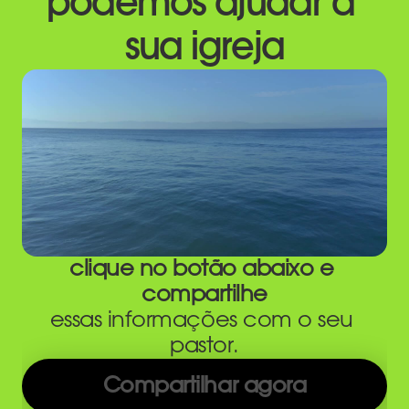
podemos ajudar a 
sua igreja
clique no botão abaixo e 
compartilhe
essas informações com o seu 
pastor.
Compartilhar agora