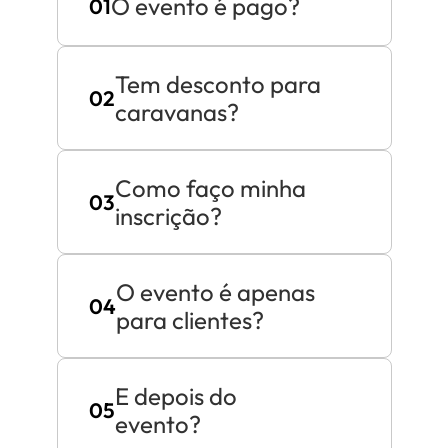
O evento é pago?
01
Tem desconto para 
02
caravanas?
Como faço minha 
03
inscrição?
O evento é apenas 
04
para clientes?
E depois do 
05
evento?