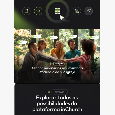
Líder de 
Líder de 
Homens
Min. Infantil
Líder de 
Líder de 
Jovens
Mulheres
Líder de 
Mídia
EFICIÊNCI
A
Alinhar ministérios e aumentar a 
eficiência da sua igreja
EXPLORE
Explorar todas as 
possibilidades da 
plataforma inChurch