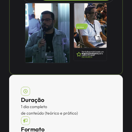
SUA IGREJA
Será disponibilizado um
arquivo exclusivo
 para
o BOOTCAMP 
INCHURCH
Duração
1 dia completo
de conteúdo (teórico e prático)
Formato