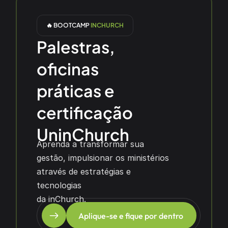
🔥 BOOTCAMP 
INCHURCH
Palestras, 
oficinas 
práticas e 
certificação 
UninChurch
Aprenda a transformar sua 
gestão, impulsionar os ministérios 
através de estratégias e 
tecnologias
da inChurch.
Aplique-se e fique por dentro