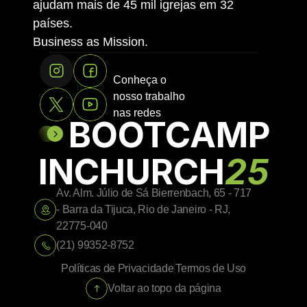
ajudam mais de 45 mil igrejas em 32 
países.
Business as Mission.
Conheça o 
nosso trabalho 
nas redes
©
BOOTCAMP
INCHURCH
25
Av. Alm. Júlio de Sá Bierrenbach, 65 - 717 
- Barra da Tijuca, Rio de Janeiro - RJ, 
22775-040
(21) 99352-8752
Políticas de Privacidade
Termos de Uso
Voltar ao topo da página