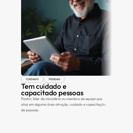
CUIDADO
PESSOAS
POTENCIALI
Tem cuidado e 
Direci
capacitado pessoas
minist
Pastor, líder de ministério ou membro de equipe que 
Que sente qu
atua em alguma área atração, cuidado e capacitação 
o potencial m
de pessoas.