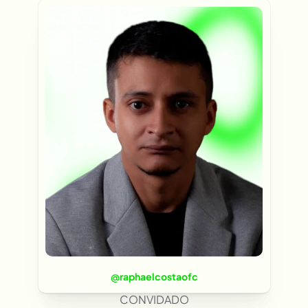
@
raphaelcostaofc
CONVIDADO