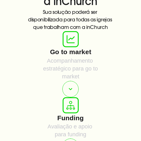
a inChurch
Sua solução poderá ser 
disponibilizada para todas as igrejas 
que trabalham com a inChurch
Go to market
Acompanhamento 
estratégico para go to 
market
Funding
Avaliação e apoio 
para funding